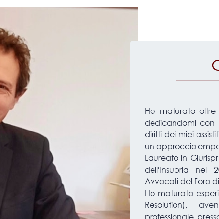
Ho maturato oltre 
dedicandomi con p
diritti dei miei assis
un approccio empa
Laureato in Giurispr
dell′Insubria nel 2
Avvocati del Foro d
Ho maturato esperi
Resolution), a
professionale pres