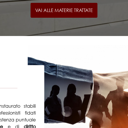
VAI ALLE MATERIE TRATTATE
staurato stabili
ssionisti fidati
sistenza puntuale
le
e di
diritto