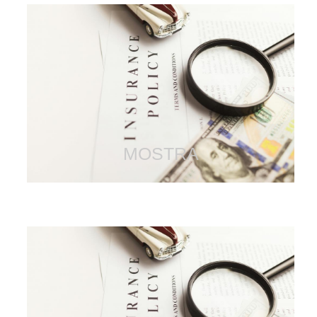
L′Arbitro Assicurativo: il
nuovo strumento di
tutela stragiudiziale in
ambito assicurativo
MOSTRA
Diritto all′oblio
oncologico e accesso