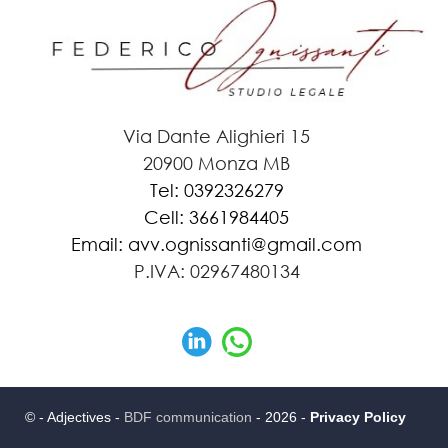
Via Dante Alighieri 15
20900 Monza MB
Tel: 0392326279
Cell: 3661984405
Email: avv.ognissanti@gmail.com
P.IVA: 02967480134
© - Adjectives -
BDF communication
- 2026 -
Privacy Policy