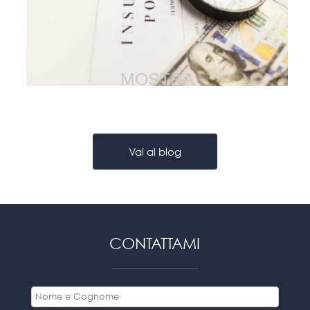
ai servizi assicurativi: le
novità del
Provvedimento IVASS n.
169/2026
MOSTRA
Vai al blog
CONTATTAMI